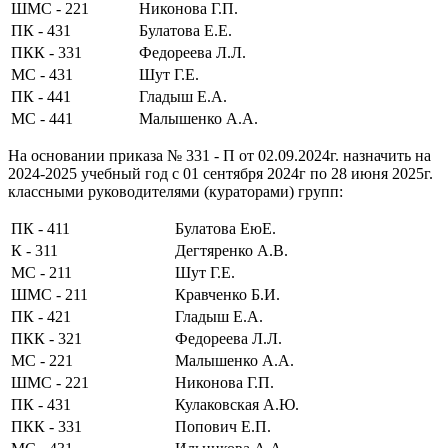
ШМС - 221
Никонова Г.П.
ПК - 431
Булатова Е.Е.
ПКК - 331
Федореева Л.Л.
МС - 431
Шут Г.Е.
ПК - 441
Гладыш Е.А.
МС - 441
Малышенко А.А.
На основании приказа № 331 - П от 02.09.2024г. назначить на
2024-2025 учебный год с 01 сентября 2024г по 28 июня 2025г.
классными руководителями (кураторами) групп:
ПК - 411
Булатова ЕюЕ.
К - 311
Дегтяренко А.В.
МС - 211
Шут Г.Е.
ШМС - 211
Кравченко Б.И.
ПК - 421
Гладыш Е.А.
ПКК - 321
Федореева Л.Л.
МС - 221
Малышенко А.А.
ШМС - 221
Никонова Г.П.
ПК - 431
Кулаковская А.Ю.
ПКК - 331
Попович Е.П.