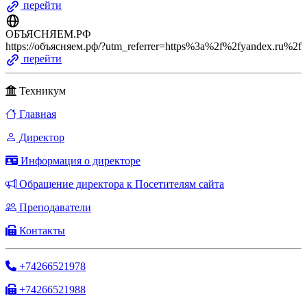
перейти
ОБЪЯСНЯЕМ.РФ
https://объясняем.рф/?utm_referrer=https%3a%2f%2fyandex.ru%2f
перейти
Техникум
Главная
Директор
Информация о директоре
Обращение директора к Посетителям сайта
Преподаватели
Контакты
+74266521978
+74266521988