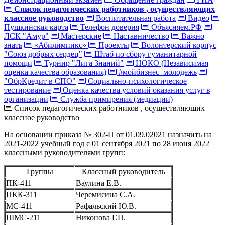
Список педагогических работников , осуществляющих
классное руководство
Воспитательная работа
Видео
Пушкинская карта
Телефон доверия
Объясняем.РФ
ЛСК "Амур"
Мастерские
Наставничество
Важно
знать
«Абилимпикс»
Проекты
Волонтерский корпус
"Союз добрых сердец"
Штаб по сбору гуманитарной
помощи
Турнир "Лига Знаний"
НОКО (Независимая
оценка качества образования)
#мойбизнес_молодежь
"ОбрКредит в СПО"
Социально-психологическое
тестирование
Оценка качества условий оказания услуг в
организации
Служба примирения (медиации)
Список педагогических работников , осуществляющих
классное руководство
На основании приказа № 302-П от 01.09.02021 назначить на
2021-2022 учебный год с 01 сентября 2021 по 28 июня 2022
классными руководителями групп:
Группы
Классный руководитель
ПК-411
Ваулина Е.В.
ПКК-311
Черемисина С.А.
МС-411
Рафальский Ю.В.
ШМС-211
Никонова Г.П.