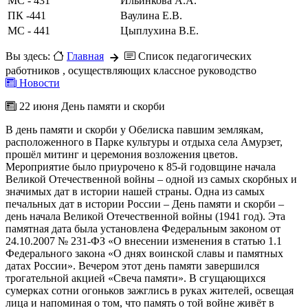
МС - 431
Ильинкова А.А.
ПК -441
Ваулина Е.В.
МС - 441
Цыплухина В.Е.
Вы здесь:
Главная
Список педагогических
работников , осуществляющих классное руководство
Новости
22 июня День памяти и скорби
В день памяти и скорби у Обелиска павшим землякам,
расположенного в Парке культуры и отдыха села Амурзет,
прошёл митинг и церемония возложения цветов.
Мероприятие было приурочено к 85-й годовщине начала
Великой Отечественной войны – одной из самых скорбных и
значимых дат в истории нашей страны. Одна из самых
печальных дат в истории России – День памяти и скорби –
день начала Великой Отечественной войны (1941 год). Эта
памятная дата была установлена Федеральным законом от
24.10.2007 № 231-ФЗ «О внесении изменения в статью 1.1
Федерального закона «О днях воинской славы и памятных
датах России». Вечером этот день памяти завершился
трогательной акцией «Свеча памяти». В сгущающихся
сумерках сотни огоньков зажглись в руках жителей, освещая
лица и напоминая о том, что память о той войне живёт в