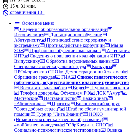
15 ч. 31 мин.
ограничения 18+
Основное меню
Сведения об образовательной организации
История лицея
Дистанционное обучение
Абитуриенту
Противодействие терроризму и
экстремизму
Противодействие коррупции
Мы за
ЗОЖ
Профильное обучение школьников
Аттестация
ИПР
Сведения о повышении квалификации ИПР
Выпускнику
Обработка персональных данных
Специальная оценка условий труда
Конкурсы
ПРОФориентир СПО
Демонстрационный экзамен
Обращение граждан
ГИА
Список педагогических
работников , осуществляющих классное руководство
Воспитательная работа
Видео
Пушкинская карта
Телефон доверия
Объясняем.РФ
ЛСК "Амур"
Мастерские
Наставничество
Важно знать
«Абилимпикс»
Проекты
Волонтерский корпус
"Союз добрых сердец"
Штаб по сбору гуманитарной
помощи
Турнир "Лига Знаний"
НОКО
(Независимая оценка качества образования)
#мойбизнес_молодежь
"ОбрКредит в СПО"
Социально-психологическое тестирование
Оценка