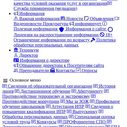
качества условий оказания услуг в организации
Служба примирения (медиации)
Информация
Важная информация
Новости
Объявления
Видеоновости
Прокуратура
информирует
Полезная информация
Информация о сайте
Лицензия на распространение информации
18+
Ограничение информации по возрасту
Политика
обработки персональных данных
Техникум
Директор
Информация о директоре
Обращение директора к Посетителям сайта
Преподаватели
Контакты
Опросы
Основное меню
Сведения об образовательной организации
История
лицея
Дистанционное обучение
Абитуриенту
Противодействие терроризму и экстремизму
Противодействие коррупции
Мы за ЗОЖ
Профильное
обучение школьников
Аттестация ИПР
Сведения о
повышении квалификации ИПР
Выпускнику
Обработка персональных данных
Специальная оценка
условий труда
Конкурсы
ПРОФориентир СПО
Демонстрационный экзамен
Обращение граждан
ГИА