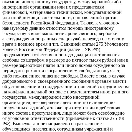
оказание иностранному государству, международной либо
иностранной организации или их представителям
финансовой, материально-технической, консультационной
или иной помощи в деятельности, направленной против
безопасности Российской Федерации. Также, к уголовно-
наказуемому деянию относится помощь иностранному
государству в виде выполнения роли связного, вербовки
агентуры для иностранных спецслужб, перехода на сторону
врага в военное время и т.п. Санкцией статьи 275 Уголовного
кодекса Российской Федерации (далее – УК РФ)
предусмотрена ответственность до двадцати лет лишения
свободы со штрафом в размере до пятисот тысяч рублей или в
размере заработной платы или иного дохода осужденного за
период до трех лет и с ограничением свободы до двух лет,
либо пожизненное лишение свободы. Вместе с тем, в случае
добровольного и своевременного сообщения органам власти
об установлении и о поддержании отношений сотрудничества
на конфиденциальной основе с представителем иностранного
государства, международной либо иностранной
организацией, несовершения действий по исполнению
полученных заданий, а также при отсутствии в действиях
иного состава преступления, лицо может быть освобождено
от уголовной ответственности (примечание к статье 275 УК
РФ). Вышеуказанное направлено на разъяснение
обучающимся, населению, сотрудникам учреждений и