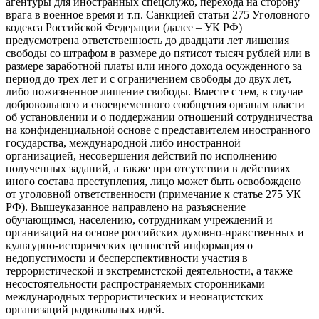
агентуры для иностранных спецслужб, перехода на сторону
врага в военное время и т.п. Санкцией статьи 275 Уголовного
кодекса Российской Федерации (далее – УК РФ)
предусмотрена ответственность до двадцати лет лишения
свободы со штрафом в размере до пятисот тысяч рублей или в
размере заработной платы или иного дохода осужденного за
период до трех лет и с ограничением свободы до двух лет,
либо пожизненное лишение свободы. Вместе с тем, в случае
добровольного и своевременного сообщения органам власти
об установлении и о поддержании отношений сотрудничества
на конфиденциальной основе с представителем иностранного
государства, международной либо иностранной
организацией, несовершения действий по исполнению
полученных заданий, а также при отсутствии в действиях
иного состава преступления, лицо может быть освобождено
от уголовной ответственности (примечание к статье 275 УК
РФ). Вышеуказанное направлено на разъяснение
обучающимся, населению, сотрудникам учреждений и
организаций на основе российских духовно-нравственных и
культурно-исторических ценностей информация о
недопустимости и бесперспективности участия в
террористической и экстремистской деятельности, а также
несостоятельности распространяемых сторонниками
международных террористических и неонацистских
организаций радикальных идей.