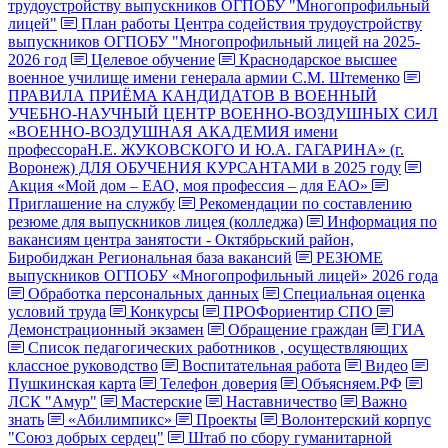
трудоустройству выпускников ОГПОБУ "Многопрофильный
лицей"
План работы Центра содействия трудоустройству
выпускников ОГПОБУ "Многопрофильный лицей на 2025-
2026 год
Целевое обучение
Краснодарское высшее
военное училище имени генерала армии С.М. Штеменко
ПРАВИЛА ПРИЁМА КАНДИДАТОВ В ВОЕННЫЙ
УЧЕБНО-НАУЧНЫЙ ЦЕНТР ВОЕННО-ВОЗДУШНЫХ СИЛ
«ВОЕННО-ВОЗДУШНАЯ АКАДЕМИЯ имени
профессораН.Е. ЖУКОВСКОГО И Ю.А. ГАГАРИНА» (г.
Воронеж) ДЛЯ ОБУЧЕНИЯ КУРСАНТАМИ в 2025 году
Акция «Мой дом – ЕАО, моя профессия – для ЕАО»
Приглашение на службу
Рекомендации по составлению
резюме для выпускников лицея (колледжа)
Информация по
вакансиям центра занятости - Октябрьский район,
Биробиджан Региональная база вакансий
РЕЗЮМЕ
выпускников ОГПОБУ «Многопрофильный лицей» 2026 года
Обработка персональных данных
Специальная оценка
условий труда
Конкурсы
ПРОФориентир СПО
Демонстрационный экзамен
Обращение граждан
ГИА
Список педагогических работников , осуществляющих
классное руководство
Воспитательная работа
Видео
Пушкинская карта
Телефон доверия
Объясняем.РФ
ЛСК "Амур"
Мастерские
Наставничество
Важно
знать
«Абилимпикс»
Проекты
Волонтерский корпус
"Союз добрых сердец"
Штаб по сбору гуманитарной