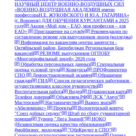
НАУЧНЫЙ ЦЕНТР ВОЕННО-ВОЗДУШНЫХ СИЛ
«ВОЕННО-ВОЗДУШНАЯ АКАДЕМИЯ имени
профессораН.Е. ЖУКОВСКОГО И Ю.А. ГАГАРИНА»
(г. Воронеж) ДЛЯ ОБУЧЕНИЯ КУРСАНТАМИ в 2025
году
Акция «Мой дом – ЕАО, моя профессия – для
ЕАО»
Приглашение на службу
Рекомендации по
составлению резюме для выпускников лицея (колледжа)
Информация по вакансиям центра занятости -
Октябрьский район, Биробиджан Региональная база
вакансий
РЕЗЮМЕ выпускников ОГПОБУ
«Многопрофильный лицей» 2026 года
Обработка персональных данных
Специальная
оценка условий труда
Конкурсы
ПРОФориентир
СПО
Демонстрационный экзамен
Обращение
граждан
ГИА
Список педагогических работников ,
осуществляющих классное руководство
Воспитательная работа
Видео
Пушкинская карта
Телефон доверия
Объясняем.РФ
ЛСК "Амур"
Мастерские
Наставничество
Важно знать
«Абилимпикс»
Проекты
Волонтерский корпус
"Союз добрых сердец"
Штаб по сбору гуманитарной
помощи
Турнир "Лига Знаний"
НОКО
(Независимая оценка качества образования)
#мойбизнес_молодежь
"ОбрКредит в СПО"
Социально-психологическое тестирование
Оценка