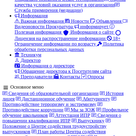
качества условий оказания услуг в организации
Служба примирения (медиации)
Информация
Важная информация
Новости
Объявления
Видеоновости
Прокуратура
информирует
Полезная информация
Информация о сайте
Лицензия на распространение информации
18+
Ограничение информации по возрасту
Политика
обработки персональных данных
Техникум
Директор
Информация о директоре
Обращение директора к Посетителям сайта
Преподаватели
Контакты
Опросы
Основное меню
Сведения об образовательной организации
История
лицея
Дистанционное обучение
Абитуриенту
Противодействие терроризму и экстремизму
Противодействие коррупции
Мы за ЗОЖ
Профильное
обучение школьников
Аттестация ИПР
Сведения о
повышении квалификации ИПР
Выпускнику
Положение о Центре содействия трудоустройству
выпускников
План работы Центра содействия