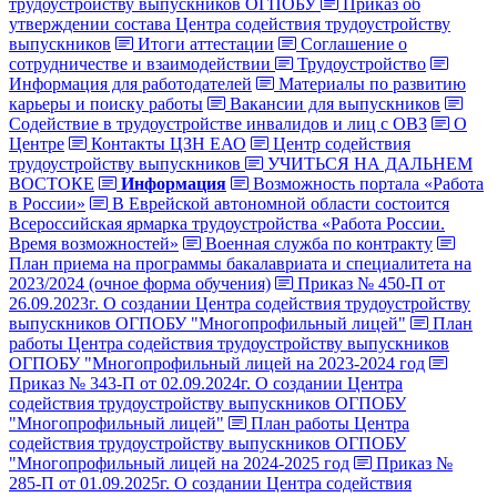
трудоустройству выпускников ОГПОБУ
Приказ об
утверждении состава Центра содействия трудоустройству
выпускников
Итоги аттестации
Соглашение о
сотрудничестве и взаимодействии
Трудоустройство
Информация для работодателей
Материалы по развитию
карьеры и поиску работы
Вакансии для выпускников
Содействие в трудоустройстве инвалидов и лиц с ОВЗ
О
Центре
Контакты ЦЗН ЕАО
Центр содействия
трудоустройству выпускников
УЧИТЬСЯ НА ДАЛЬНЕМ
ВОСТОКЕ
Информация
Возможность портала «Работа
в России»
В Еврейской автономной области состоится
Всероссийская ярмарка трудоустройства «Работа России.
Время возможностей»
Военная служба по контракту
План приема на программы бакалавриата и специалитета на
2023/2024 (очное форма обучения)
Приказ № 450-П от
26.09.2023г. О создании Центра содействия трудоустройству
выпускников ОГПОБУ "Многопрофильный лицей"
План
работы Центра содействия трудоустройству выпускников
ОГПОБУ "Многопрофильный лицей на 2023-2024 год
Приказ № 343-П от 02.09.2024г. О создании Центра
содействия трудоустройству выпускников ОГПОБУ
"Многопрофильный лицей"
План работы Центра
содействия трудоустройству выпускников ОГПОБУ
"Многопрофильный лицей на 2024-2025 год
Приказ №
285-П от 01.09.2025г. О создании Центра содействия