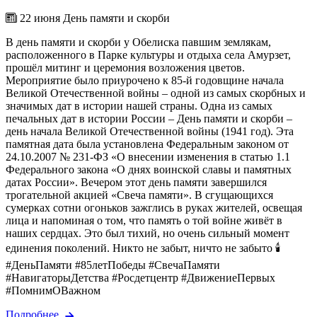
22 июня День памяти и скорби
В день памяти и скорби у Обелиска павшим землякам,
расположенного в Парке культуры и отдыха села Амурзет,
прошёл митинг и церемония возложения цветов.
Мероприятие было приурочено к 85-й годовщине начала
Великой Отечественной войны – одной из самых скорбных и
значимых дат в истории нашей страны. Одна из самых
печальных дат в истории России – День памяти и скорби –
день начала Великой Отечественной войны (1941 год). Эта
памятная дата была установлена Федеральным законом от
24.10.2007 № 231-ФЗ «О внесении изменения в статью 1.1
Федерального закона «О днях воинской славы и памятных
датах России». Вечером этот день памяти завершился
трогательной акцией «Свеча памяти». В сгущающихся
сумерках сотни огоньков зажглись в руках жителей, освещая
лица и напоминая о том, что память о той войне живёт в
наших сердцах. Это был тихий, но очень сильный момент
единения поколений. Никто не забыт, ничто не забыто 🕯️
#ДеньПамяти #85летПобеды #СвечаПамяти
#НавигаторыДетства #Росдетцентр #ДвижениеПервых
#ПомнимОВажном
Подробнее