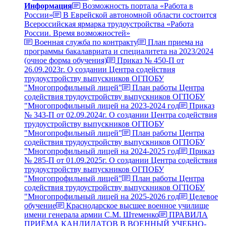
Информация
Возможность портала «Работа в
России»
В Еврейской автономной области состоится
Всероссийская ярмарка трудоустройства «Работа
России. Время возможностей»
Военная служба по контракту
План приема на
программы бакалавриата и специалитета на 2023/2024
(очное форма обучения)
Приказ № 450-П от
26.09.2023г. О создании Центра содействия
трудоустройству выпускников ОГПОБУ
"Многопрофильный лицей"
План работы Центра
содействия трудоустройству выпускников ОГПОБУ
"Многопрофильный лицей на 2023-2024 год
Приказ
№ 343-П от 02.09.2024г. О создании Центра содействия
трудоустройству выпускников ОГПОБУ
"Многопрофильный лицей"
План работы Центра
содействия трудоустройству выпускников ОГПОБУ
"Многопрофильный лицей на 2024-2025 год
Приказ
№ 285-П от 01.09.2025г. О создании Центра содействия
трудоустройству выпускников ОГПОБУ
"Многопрофильный лицей"
План работы Центра
содействия трудоустройству выпускников ОГПОБУ
"Многопрофильный лицей на 2025-2026 год
Целевое
обучение
Краснодарское высшее военное училище
имени генерала армии С.М. Штеменко
ПРАВИЛА
ПРИЁМА КАНДИДАТОВ В ВОЕННЫЙ УЧЕБНО-