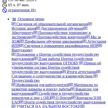
05 ч. 07 мин.
ограничения 18+
Основное меню
Сведения об образовательной организации
История лицея
Дистанционное обучение
Абитуриенту
Противодействие терроризму и
экстремизму
Противодействие коррупции
Мы за
ЗОЖ
Профильное обучение школьников
Аттестация
ИПР
Сведения о повышении квалификации ИПР
Выпускнику
Положение о Центре содействия трудоустройству
выпускников
План работы Центра содействия
трудоустройству выпускников ОГПОБУ
Приказ об
утверждении состава Центра содействия
трудоустройству выпускников
Итоги аттестации
Соглашение о сотрудничестве и взаимодействии
Трудоустройство
Информация для работодателей
Материалы по
развитию карьеры и поиску работы
Вакансии для
выпускников
Содействие в трудоустройстве
инвалидов и лиц с ОВЗ
О Центре
Контакты ЦЗН
ЕАО
Центр содействия трудоустройству выпускников
УЧИТЬСЯ НА ДАЛЬНЕМ ВОСТОКЕ